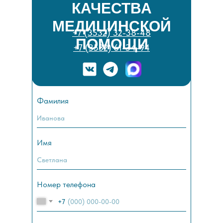
КАЧЕСТВА
МЕДИЦИНСКОЙ
+7 (3532) 32-38-48
ПОМОЩИ
+7 (3532) 61-34-94
Фамилия
Имя
Номер телефона
+7