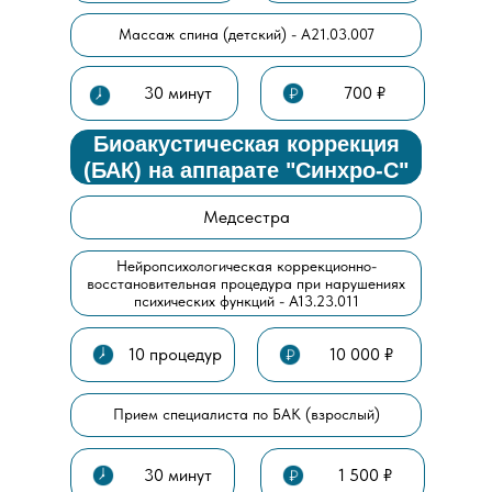
Массаж спина (детский) -
A21.03.007
30 минут
700 ₽
Биоакустическая коррекция
(БАК) на аппарате "Синхро-С"
Медсестра
Нейропсихологическая коррекционно-
восстановительная процедура при нарушениях
психических функций - А13.23.011
10 процедур
10 000 ₽
Прием специалиста по БАК (взрослый)
30 минут
1 500 ₽