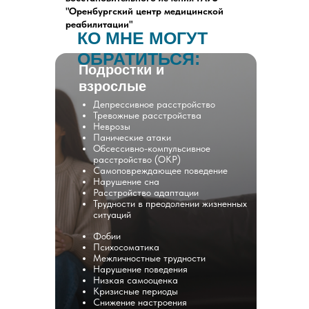
"Оренбургский центр медицинской
реабилитации"
КО МНЕ МОГУТ
ОБРАТИТЬСЯ:
Подростки и
взрослые
Депрессивное расстройство
Тревожные расстройства
Неврозы
Панические атаки
Обсессивно-компульсивное
расстройство (ОКР)
Самоповреждающее поведение
Нарушение сна
Расстройство адаптации
Трудности в преодолении жизненных
ситуаций
Фобии
Психосоматика
Межличностные трудности
Нарушение поведения
Низкая самооценка
Кризисные периоды
Снижение настроения