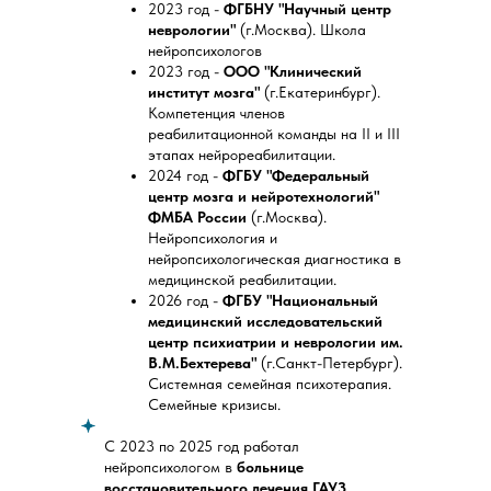
2023 год -
ФГБНУ "Научный центр
неврологии"
(г.Москва). Школа
нейропсихологов
2023 год -
ООО "Клинический
институт мозга"
(г.Екатеринбург).
Компетенция членов
реабилитационной команды на II и III
этапах нейрореабилитации.
2024 год -
ФГБУ "Федеральный
центр мозга и нейротехнологий"
ФМБА России
(г.Москва).
Нейропсихология и
нейропсихологическая диагностика в
медицинской реабилитации.
2026 год -
ФГБУ "Национальный
медицинский исследовательский
центр психиатрии и неврологии им.
В.М.Бехтерева"
(г.Санкт-Петербург).
Системная семейная психотерапия.
Семейные кризисы.
С 2023 по 2025 год работал
нейропсихологом в
больнице
восстановительного лечения ГАУЗ