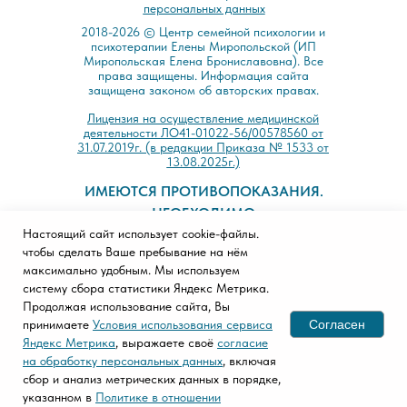
персональных данных
2018-2026 © Центр семейной психологии и
психотерапии Елены Миропольской (ИП
Миропольская Елена Брониславовна). Все
права защищены. Информация сайта
защищена законом об авторских правах.
Лицензия на осуществление медицинской
деятельности ЛО41-01022-56/00578560 от
31.07.2019г. (в редакции Приказа № 1533 от
13.08.2025г.)
ИМЕЮТСЯ ПРОТИВОПОКАЗАНИЯ.
НЕОБХОДИМО
Настоящий сайт использует cookie-файлы.
ПРОКОНСУЛЬТИРОВАТЬСЯ СО
чтобы сделать Ваше пребывание на нём
СПЕЦИАЛИСТОМ.
максимально удобным. Мы используем
систему сбора статистики Яндекс Метрика.
Продолжая использование сайта, Вы
Согласен
принимаете
Условия использования сервиса
Яндекс Метрика
, выражаете своё
согласие
на обработку персональных данных
, включая
сбор и анализ метрических данных в порядке,
указанном в
Политике в отношении
Напишите нам