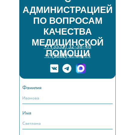
АДМИНИСТРАЦИЕЙ
ПО ВОПРОСАМ
КАЧЕСТВА
МЕДИЦИНСКОЙ
+7 (3532) 32-38-48
ПОМОЩИ
+7 (3532) 61-34-94
Фамилия
Имя