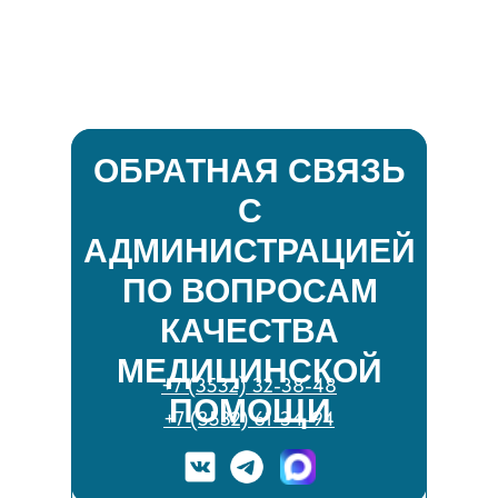
ОБРАТНАЯ СВЯЗЬ
С
АДМИНИСТРАЦИЕЙ
ПО ВОПРОСАМ
КАЧЕСТВА
МЕДИЦИНСКОЙ
+7 (3532) 32-38-48
ПОМОЩИ
+7 (3532) 61-34-94