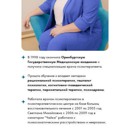
В 1998 году окончила
Оренбургскую
Государственную Медицинскую академию
и
получила специализацию врача психотерапевта.
Прошла обучение и владеет методами
рациональной психотерапии
,
гештальт
психологии
,
когнитивно-поведенческой
терапии
,
перинатальной терапии
,
психодрамы
.
Работала врачом психотерапевтом в
психотерапевтическом центре на базе больниц
восстановительного лечения с 2001 по 2005 год.
Светлана Михайловна с 2006 по 2009 год в
санатории "Чайка" работала с
психосоматическими расстройствами и неврозами.