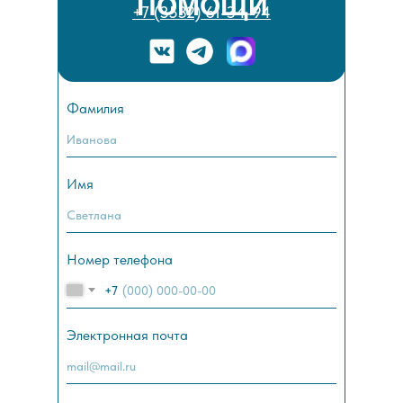
ПОМОЩИ
+7 (3532) 61-34-94
Фамилия
Имя
Номер телефона
+7
Электронная почта