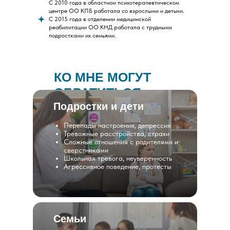
С 2010 года в областном психотерапевтическом
центре ОО КПБ работала со взрослыми и детьми.
С 2015 года в отделении медицинской
реабилитации ОО КНД работала с трудными
подростками их семьями.
КО МНЕ МОГУТ
ОБРАТИТЬСЯ:
Подростки и дети
Перепады настроения, депрессия
Тревожные расстройства, страхи
Сложные отношения с родителями и
сверстниками
Школьная тревога, неуверенность
Агрессивное поведение, протесты
Семьи