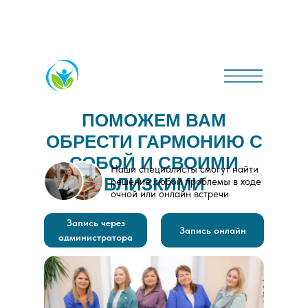
ПОМОЖЕМ ВАМ
ОБРЕСТИ ГАРМОНИЮ С
СОБОЙ И СВОИМИ
Наши специалисты смогут найти
БЛИЗКИМИ
решение любой проблемы в ходе
очной или онлайн встречи
Запись через
Запись онлайн
администратора