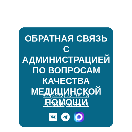
ОБРАТНАЯ СВЯЗЬ
С
АДМИНИСТРАЦИЕЙ
ПО ВОПРОСАМ
КАЧЕСТВА
МЕДИЦИНСКОЙ
+7 (3532) 32-38-48
ПОМОЩИ
+7 (3532) 61-34-94