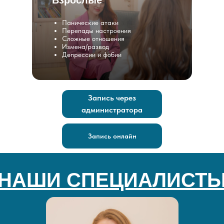
Взрослые
Панические атаки
Перепады настроения
Сложные отношения
Измена/развод
Депрессии и фобии
Запись через
администратора
Запись онлайн
НАШИ СПЕЦИАЛИСТ